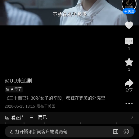
关注
1
1
@
UU来追剧
AI章节
分享
《三十而已》30岁女子的辛酸，都藏在完美的外壳里
2026-05-25 13:15
发布于
美国
三十而已
看正片
打开
腾讯新闻客户端说两句