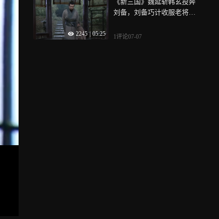
《新三国》魏延斩韩玄投奔
刘备，刘备巧计收服老将黄
忠
2245
|
05:25
1评论
07-07