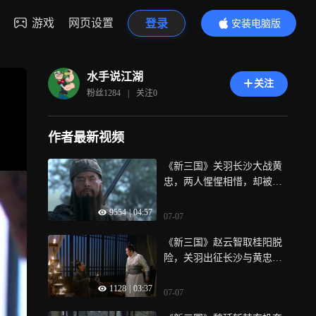
游戏
网页设置
登录
安装电脑版
内容更精彩
水手说江湖
关注
粉丝
1284
|
关注
0
作者最新视频
《新三国》关羽长沙大战黄
忠，两人惺惺相惜，却被韩
玄认为黄忠通敌
9554
|
04:57
07-07
《新三国》赵云智取桂阳脱
险，关羽出征长沙与黄忠对
阵
1128
|
03:37
07-07