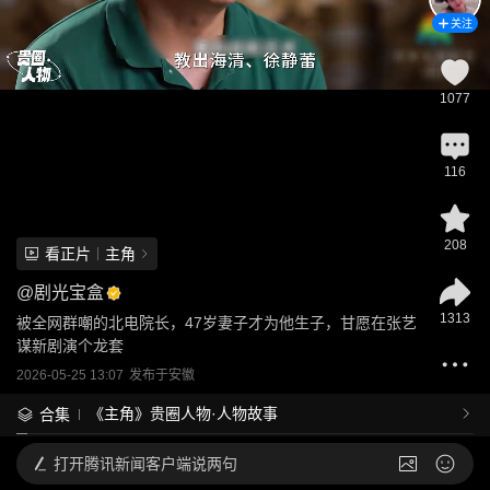
关注
1077
116
208
看正片
主角
@
剧光宝盒
1313
被全网群嘲的北电院长，47岁妻子才为他生子，甘愿在张艺
谋新剧演个龙套
2026-05-25 13:07
发布于
安徽
《主角》贵圈人物·人物故事
合集
打开
腾讯新闻客户端说两句