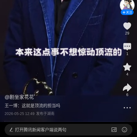
关注
29
1
4
6
@
剧坐家花花
王一博：这就是顶流的担当吗
2026-05-25 12:49
发布于
湖南
打开
腾讯新闻客户端说两句