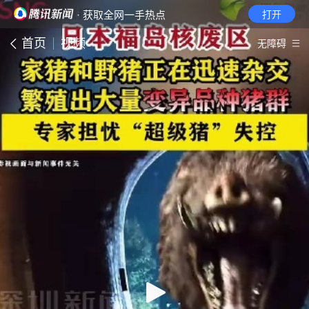
· 获取全网一手热点
打开
首页
视频
无障碍