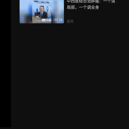
中西医结合治肿瘤：一个清
局部，一个调全身
344
|
01:54
前天