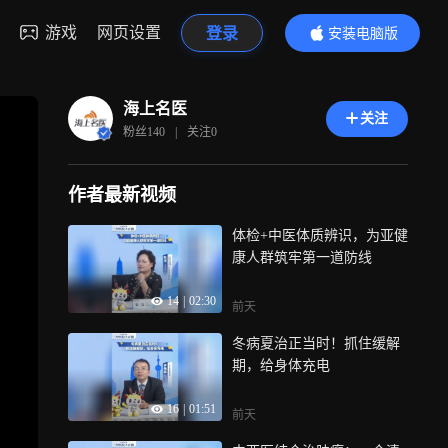
游戏
网页设置
登录
安装电脑版
内容更精彩
海上名医
关注
粉丝
140
|
关注
0
作者最新视频
体检+中医体质辨识，为亚健
康人群筑牢第一道防线
14
|
02:30
前天
冬病夏治正当时！抓住缓解
期，给身体充电
16
|
01:51
前天