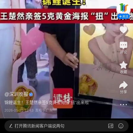
关注
评论
收藏
分享
@
深圳晚报
锦鲤诞生！王楚然亲签5克黄金海报“扭”出来啦
2026-05-25 12:43
发布于
广东
打开
腾讯新闻客户端说两句