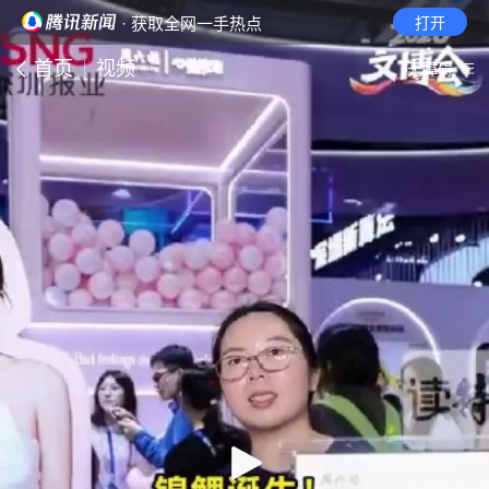
· 获取全网一手热点
打开
首页
视频
无障碍