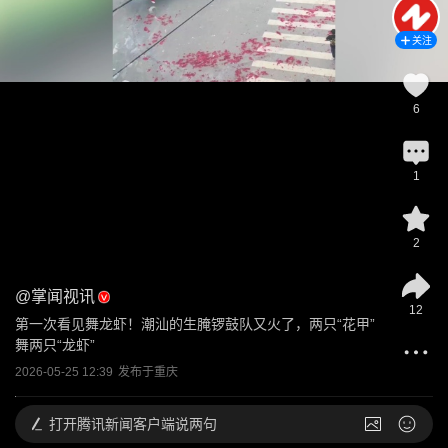
关注
6
1
2
@
掌闻视讯
12
第一次看见舞龙虾！潮汕的生腌锣鼓队又火了，两只“花甲”
舞两只“龙虾”
2026-05-25 12:39
发布于
重庆
打开
腾讯新闻客户端说两句