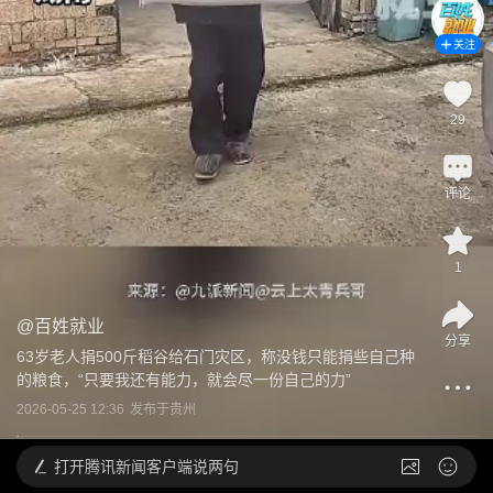
关注
29
评论
1
@
百姓就业
分享
63岁老人捐500斤稻谷给石门灾区，称没钱只能捐些自己种
的粮食，“只要我还有能力，就会尽一份自己的力”
2026-05-25 12:36
发布于
贵州
打开
腾讯新闻客户端说两句