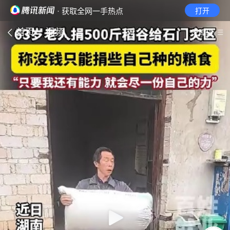
· 获取全网一手热点
打开
首页
视频
无障碍