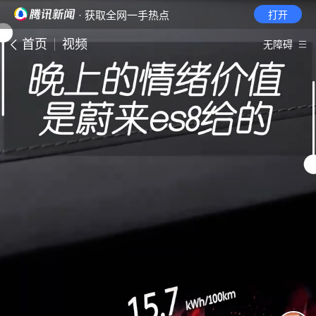
· 获取全网一手热点
打开
首页
视频
无障碍