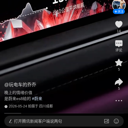
关注
14
评论
5
@
玩电车的乔乔
5
晚上的情绪价值

是蔚来es8给的
 #
蔚来
2026-05-24 拍摄于 四川成都
打开
腾讯新闻客户端说两句