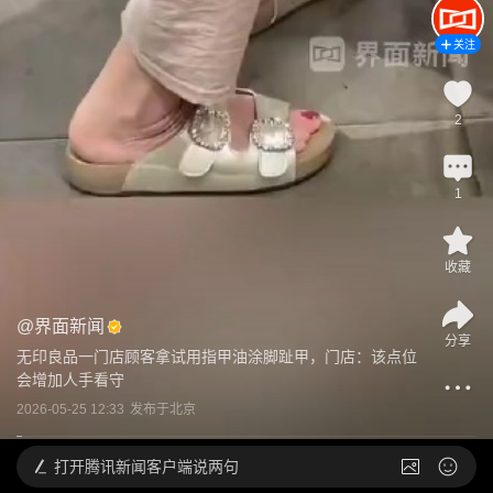
关注
2
1
收藏
@
界面新闻
分享
无印良品一门店顾客拿试用指甲油涂脚趾甲，门店：该点位
会增加人手看守
2026-05-25 12:33
发布于
北京
打开
腾讯新闻客户端说两句