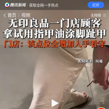
· 获取全网一手热点
打开
首页
视频
无障碍