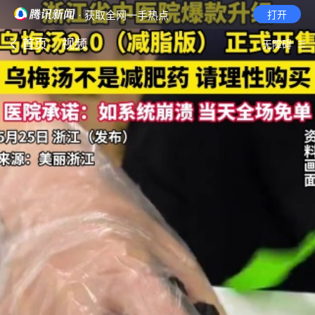
· 获取全网一手热点
打开
首页
视频
无障碍