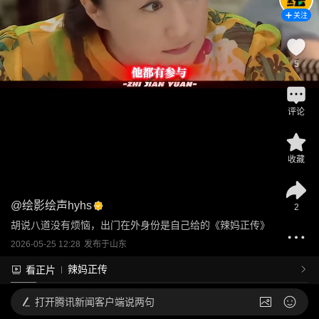
关注
5
评论
收藏
@
绘影绘声hyhs
2
胡说八道没有烦恼，出门在外身份是自己给的《辣妈正传》
2026-05-25 12:28
发布于
山东
辣妈正传
看正片
打开
腾讯新闻客户端说两句