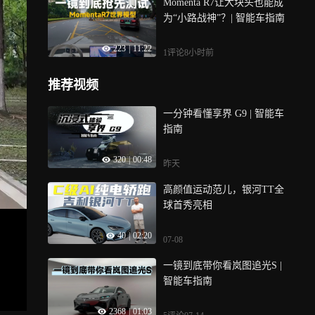
Momenta R7让大块头也能成
为“小路战神”？| 智能车指南
223
|
11:22
1评论
8小时前
推荐视频
一分钟看懂享界 G9 | 智能车
指南
320
|
00:48
昨天
高颜值运动范儿，银河TT全
球首秀亮相
40
|
02:20
07-08
一镜到底带你看岚图追光S |
智能车指南
2368
|
01:03