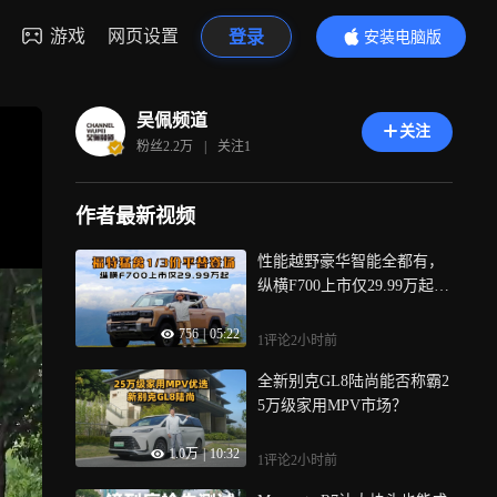
游戏
网页设置
登录
安装电脑版
内容更精彩
吴佩频道
关注
粉丝
2.2万
|
关注
1
作者最新视频
性能越野豪华智能全都有，
纵横F700上市仅29.99万起 |
KenTV
756
|
05:22
1评论
2小时前
全新别克GL8陆尚能否称霸2
5万级家用MPV市场？
1.0万
|
10:32
1评论
2小时前