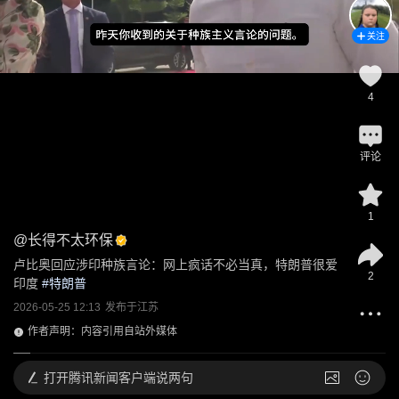
关注
4
评论
1
@
长得不太环保
卢比奥回应涉印种族言论：网上疯话不必当真，特朗普很爱
2
印度
 #
特朗普
2026-05-25 12:13
发布于
江苏
作者声明：内容引用自站外媒体
打开
腾讯新闻客户端说两句