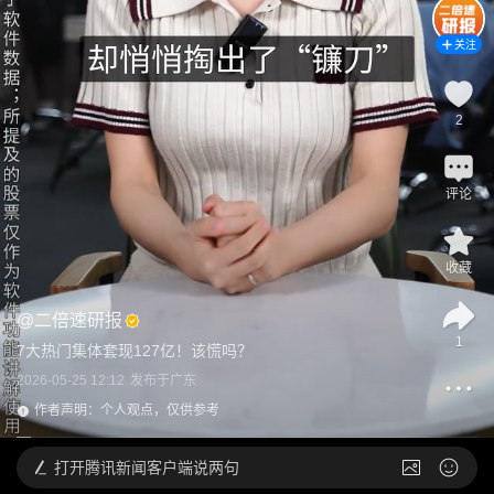
关注
2
评论
收藏
@
二倍速研报
1
7大热门集体套现127亿！该慌吗？
2026-05-25 12:12
发布于
广东
作者声明：个人观点，仅供参考
打开
腾讯新闻客户端说两句