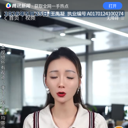
· 获取全网一手热点
打开
首页
视频
无障碍