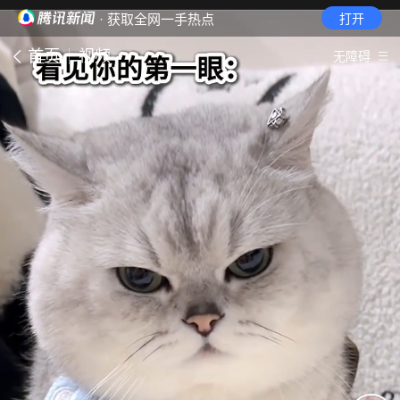
· 获取全网一手热点
打开
首页
视频
无障碍