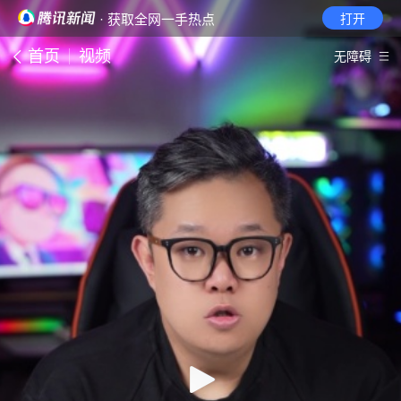
· 获取全网一手热点
打开
首页
视频
无障碍