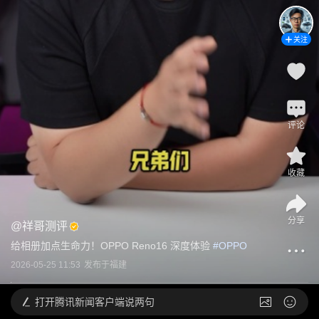
关注
评论
收藏
分享
@
祥哥测评
给相册加点生命力！OPPO Reno16 深度体验
 #
OPPO
2026-05-25 11:53
发布于
福建
打开
腾讯新闻客户端说两句