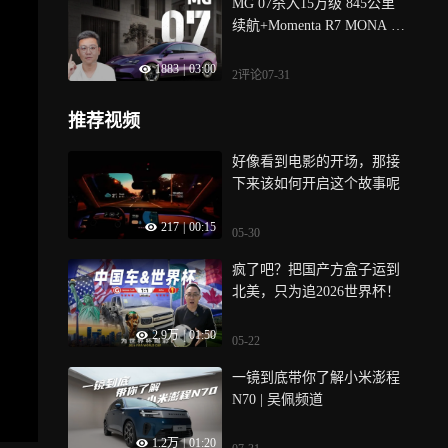
MG 07杀入15万级 845公里
续航+Momenta R7 MONA L0
3拿什么挡？
1883
|
03:00
2评论
07-31
推荐视频
好像看到电影的开场，那接
下来该如何开启这个故事呢
217
|
00:15
05-30
疯了吧？把国产方盒子运到
北美，只为追2026世界杯！
2.9万
|
01:50
05-22
一镜到底带你了解小米澎程
N70 | 吴佩频道
1.2万
|
01:20