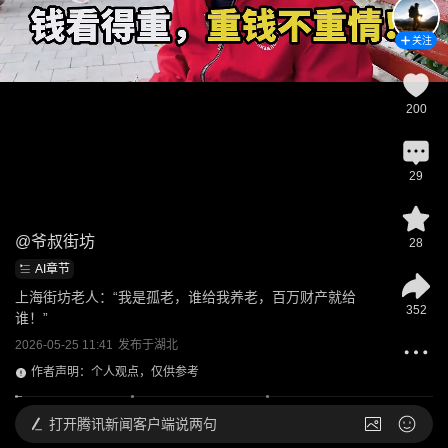
关注
200
29
@
爷叔街坊
28
AI章节
上海街坊老人：“我是孤老，谁给我养老，百万财产就给
352
谁！”
2026-05-25 11:41
发布于
湖北
作者声明：个人观点，仅供参考
打开
腾讯新闻客户端说两句