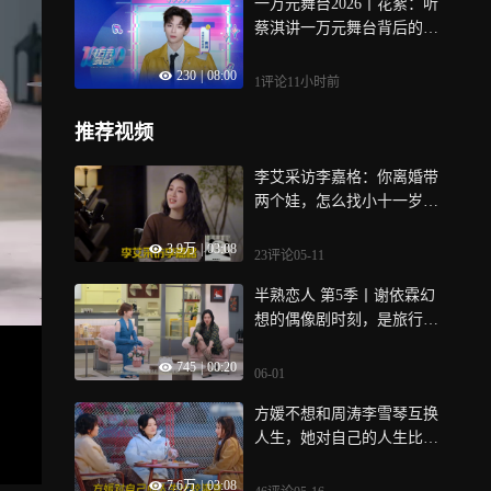
一万元舞台2026丨花絮：听
蔡淇讲一万元舞台背后的故
事～
230
|
08:00
1评论
11小时前
推荐视频
李艾采访李嘉格：你离婚带
两个娃，怎么找小十一岁的
男孩谈恋爱？
3.9万
|
03:08
23评论
05-11
半熟恋人 第5季丨谢依霖幻
想的偶像剧时刻，是旅行中
帮忙托住行李的手
745
|
00:20
06-01
方媛不想和周涛李雪琴互换
人生，她对自己的人生比较
满意丨桃花坞6
7.6万
|
03:08