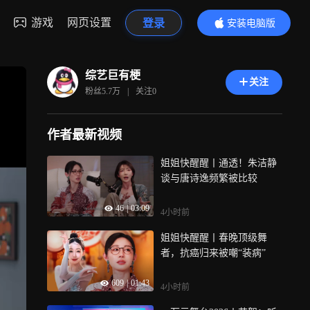
游戏
网页设置
登录
安装电脑版
内容更精彩
综艺巨有梗
关注
粉丝
5.7万
|
关注
0
作者最新视频
姐姐快醒醒丨通透！朱洁静
谈与唐诗逸频繁被比较
46
|
03:09
4小时前
姐姐快醒醒丨春晚顶级舞
者，抗癌归来被嘲“装病”
609
|
01:43
4小时前