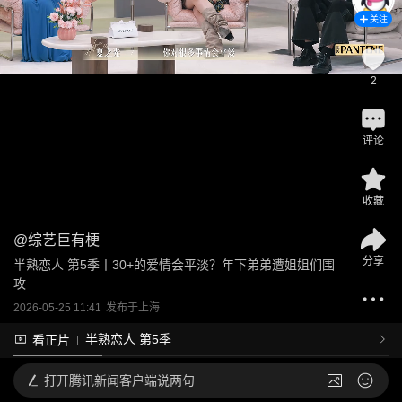
关注
2
评论
收藏
@
综艺巨有梗
分享
半熟恋人 第5季丨30+的爱情会平淡？年下弟弟遭姐姐们围
攻
2026-05-25 11:41
发布于
上海
半熟恋人 第5季
看正片
打开
腾讯新闻客户端说两句