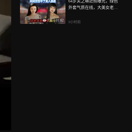
64岁关之琳近照曝光，绿色
外套气质在线，大美女老了
还是大美女
731
|
01:02
9小时前