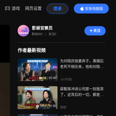
游戏
网页设置
登录
安装电脑版
内容更精彩
影娱官察员
关注
粉丝
895
|
关注
0
作者最新视频
为刘晓庆抛妻弃子，离婚后
老死不相往来，他和刘晓庆
写书互骂
55
|
01:00
-6小时前
薛甄珠冲进公司那一刻我哭
了，这背后的一切，都是一
个母亲想要保护自己的女儿
1616
|
01:00
刚刚