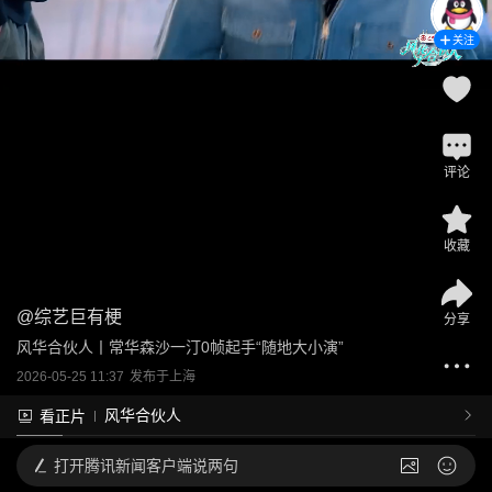
关注
评论
收藏
@
综艺巨有梗
分享
风华合伙人丨常华森沙一汀0帧起手“随地大小演”
2026-05-25 11:37
发布于
上海
风华合伙人
看正片
打开
腾讯新闻客户端说两句