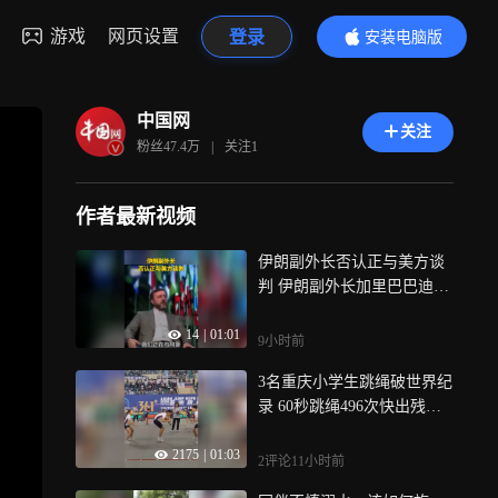
游戏
网页设置
登录
安装电脑版
内容更精彩
中国网
关注
粉丝
47.4万
|
关注
1
作者最新视频
伊朗副外长否认正与美方谈
判 伊朗副外长加里巴巴迪8
月5日在接受采访时表示，目
14
|
01:01
前伊朗和阿曼关于商船通行
9小时前
霍尔木兹海峡的协议已接近
3名重庆小学生跳绳破世界纪
最终敲定，根据伊朗伊斯兰
录 60秒跳绳496次快出残
共和国通讯社当天的报道，
影，近日，浙江绍兴，在202
目前经阿曼领海的南部航道
2175
|
01:03
6亚洲跳绳锦标赛60秒交互绳
和位于伊朗领海内的北部航
2评论
11小时前
速度项目混合组比拼中，冷
道均将关闭，在霍尔木兹海