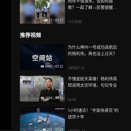
同伴不慎溺水，该如何施
浩然、欧栩滔、徐澄曦三名
峡建立一种不同于过去60年
救？一起了解↓↓民警提醒：
少年默契配合，以496次的成
的新通行模式，此外，加里
珍爱生命，远离野泳
绩一举刷新该项目世界纪
巴巴迪否认伊朗与美国正在
13
|
01:17
录，为中国少年鼓掌！
谈判，但表示伊朗收到美方
15小时前
信息，并称美方表示准备恢
复履行此前签署的谅解备忘
推荐视频
录中的承诺
为什么神州一号成功返航后
的杨利伟，再也没上过天？
8092
|
05:22
1评论
07-31
不愧是航天英雄！杨利伟简
短说明太空环境，句句专业
3184
|
00:16
06-06
5小时速达！“宇宙快递员”的
送货十年
751
|
03:29