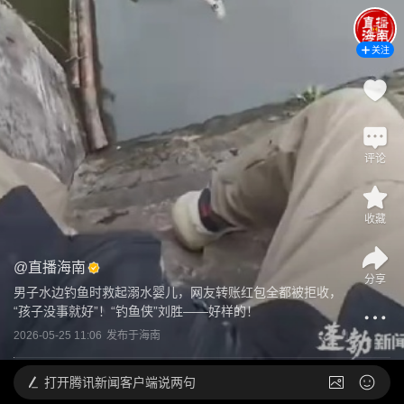
关注
评论
收藏
@
直播海南
分享
男子水边钓鱼时救起溺水婴儿，网友转账红包全都被拒收，
“孩子没事就好”！“钓鱼侠”刘胜——好样的！
2026-05-25 11:06
发布于
海南
打开
腾讯新闻客户端说两句