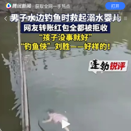
· 获取全网一手热点
打开
首页
视频
无障碍