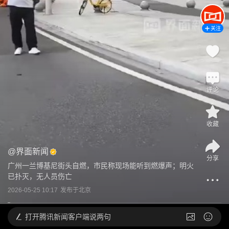
关注
评论
收藏
@
界面新闻
分享
广州一兰博基尼街头自燃，市民称现场能听到燃爆声；明火
已扑灭，无人员伤亡
2026-05-25 10:17
发布于
北京
打开
腾讯新闻客户端说两句