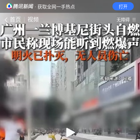
· 获取全网一手热点
打开
首页
视频
无障碍