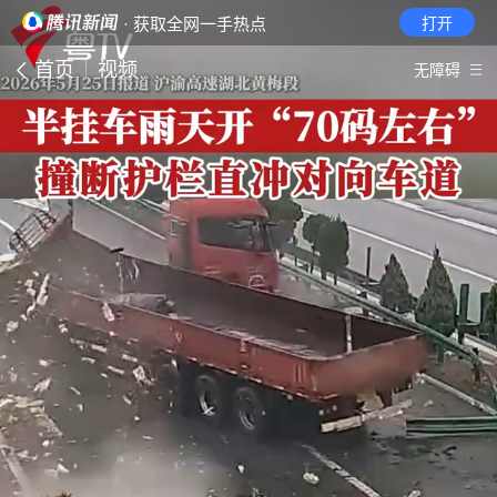
· 获取全网一手热点
打开
首页
视频
无障碍