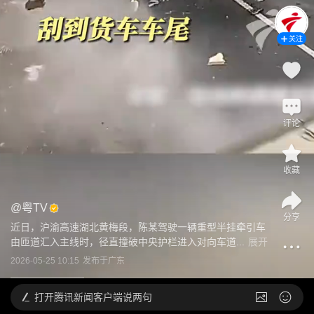
关注
评论
收藏
@
粤TV
分享
近日，沪渝高速湖北黄梅段，陈某驾驶一辆重型半挂牵引车
由匝道汇入主线时，径直撞破中央护栏进入对向车道...
展开
2026-05-25 10:15
发布于
广东
打开
腾讯新闻客户端说两句