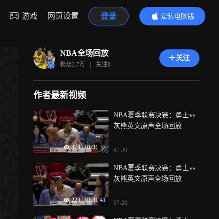
游戏
网页设置
登录
安装电脑版
内容更精彩
NBA全场回放
关注
粉丝
2.7万
|
关注
0
作者最新视频
NBA夏季联赛决赛：勇士vs
灰熊英文原声全场回放
474
|
01:31:37
07-20
NBA夏季联赛决赛：勇士vs
灰熊英文原声全场回放
228
|
01:31:41
07-20