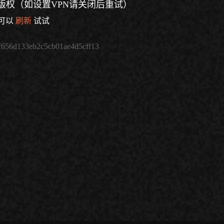
版权（如设置VPN请关闭后重试）
可以
刷新
试试
f656d133eb2c5cb01ae4d5cff13
倍速