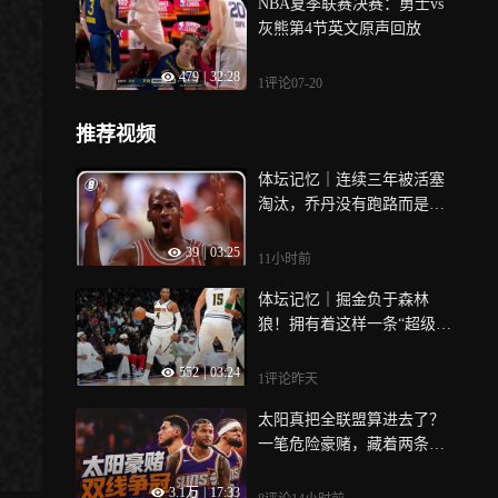
NBA夏季联赛决赛：勇士vs
灰熊第4节英文原声回放
479
|
32:28
1评论
07-20
推荐视频
体坛记忆｜连续三年被活塞
淘汰，乔丹没有跑路而是通
过自身努力，带动身边队友
39
|
03:25
一起变强，从而翻过活塞这
11小时前
座大山
体坛记忆｜掘金负于森林
狼！拥有着这样一条“超级板
凳”，掘金真没啥底气啊……
552
|
03:24
1评论
昨天
太阳真把全联盟算进去了？
一笔危险豪赌，藏着两条争
冠时间线｜漫球说
3.1万
|
17:33