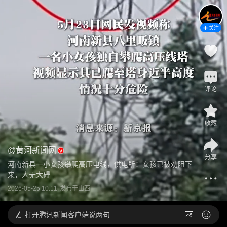
关注
评论
收藏
@
黄河新闻网
分享
河南新县一小女孩攀爬高压电线，供电所：女孩已被劝阻下
来，人无大碍
2026-05-25 10:11
发布于
山西
打开
腾讯新闻客户端说两句