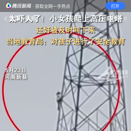
· 获取全网一手热点
打开
首页
视频
无障碍