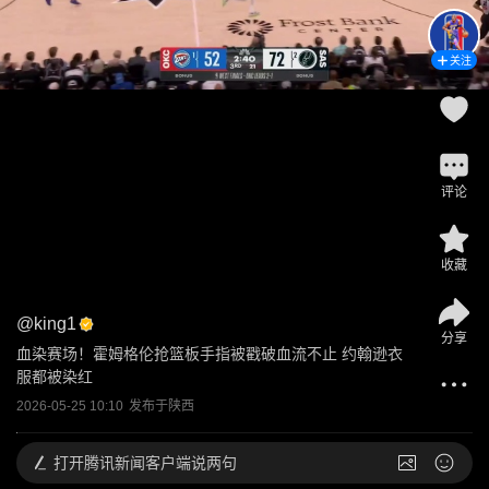
关注
评论
收藏
@
king1
分享
血染赛场！霍姆格伦抢篮板手指被戳破血流不止 约翰逊衣
服都被染红
2026-05-25 10:10
发布于
陕西
打开
腾讯新闻客户端说两句