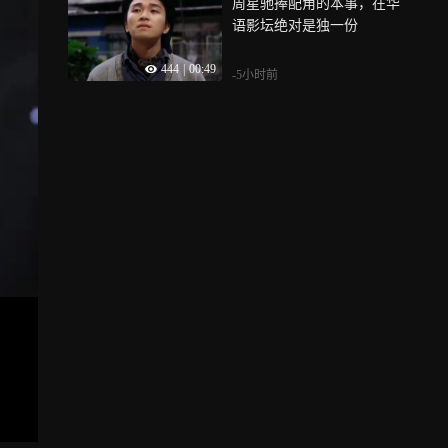
周星驰捧配角的本事，在华
语影坛绝对是独一份
444
|
00:49
-5小时前