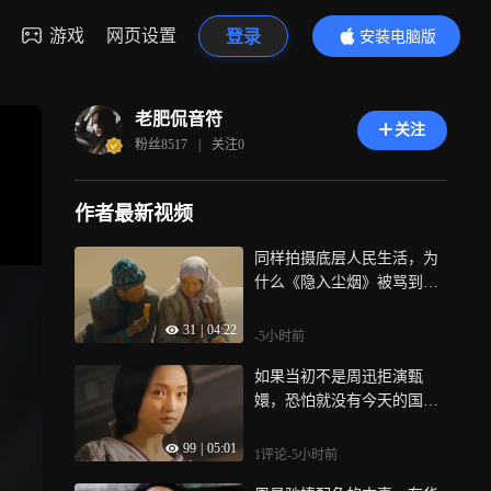
游戏
网页设置
登录
安装电脑版
内容更精彩
老肥侃音符
关注
粉丝
8517
|
关注
0
作者最新视频
同样拍摄底层人民生活，为
什么《隐入尘烟》被骂到全
网下架
31
|
04:22
-5小时前
如果当初不是周迅拒演甄
嬛，恐怕就没有今天的国民
神剧《甄嬛传》
99
|
05:01
1评论
-5小时前