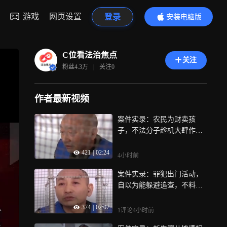
游戏
网页设置
登录
安装电脑版
内容更精彩
C位看法治焦点
关注
粉丝
4.3万
|
关注
0
作者最新视频
案件实录：农民为财卖孩
子，不法分子趁机大肆作
案，震惊三观
421
|
02:24
4小时前
案件实录：罪犯出门活动，
自以为能躲避追查，不料民
警早已等候多时
374
|
02:07
1评论
4小时前