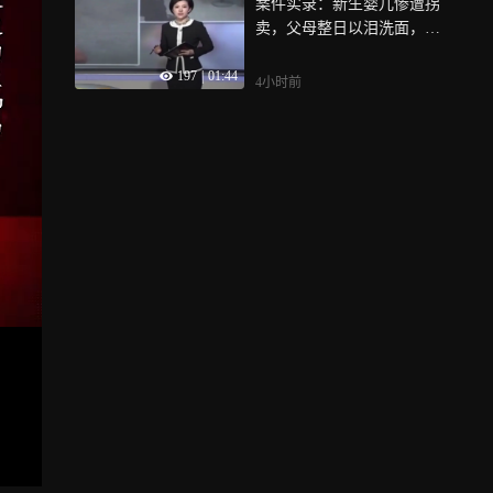
案件实录：新生婴儿惨遭拐
卖，父母整日以泪洗面，看
着格外心疼
197
|
01:44
4小时前