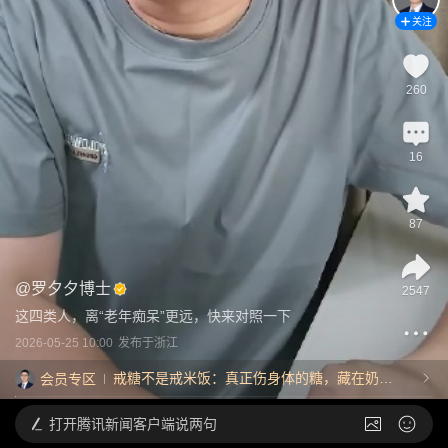
关注
260
16
87
@
罗夕夕博士
2547
这四类人，离“老年痴呆”更远，快来对照一下
2026-05-25 10:00
发布于
浙江
戒糖不是戒米饭：真正伤身体的糖，藏在奶
会员专区
茶、果汁、蜂蜜和零食里
打开
腾讯新闻客户端说两句