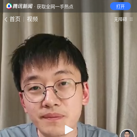
· 获取全网一手热点
打开
首页
视频
无障碍