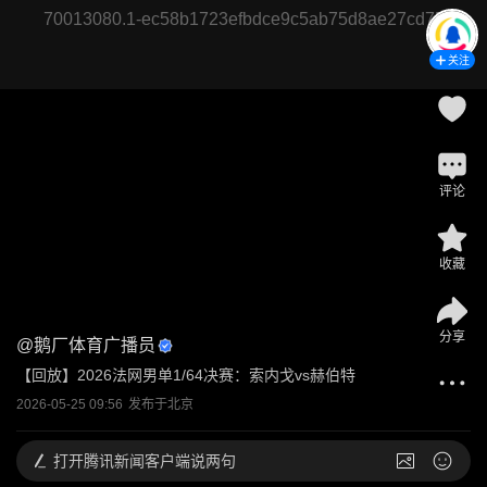
70013080.1-ec58b1723efbdce9c5ab75d8ae27cd75
关注
评论
收藏
分享
@
鹅厂体育广播员
【回放】2026法网男单1/64决赛：索内戈vs赫伯特
2026-05-25 09:56
发布于
北京
打开
腾讯新闻客户端说两句