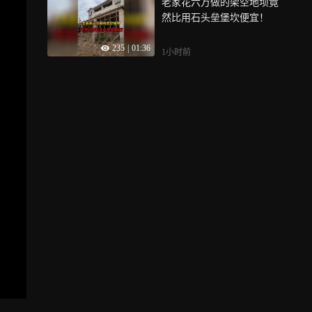
老家花六万做的架空地坝竟
然比用石头垒堡坎便宜！
235
|
01:36
1小时前