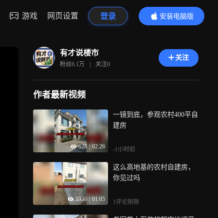
游戏
网页设置
登录
安装电脑版
内容更精彩
有才说楼市
关注
粉丝
6.1万
|
关注
0
作者最新视频
一镜到底，参观农村400平自
建房
628
|
02:26
-1小时前
这么高地基的农村自建房，
你见过吗
1936
|
01:05
1评论
刚刚