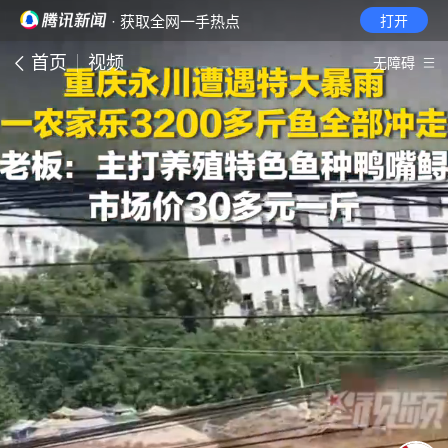
· 获取全网一手热点
打开
首页
视频
无障碍