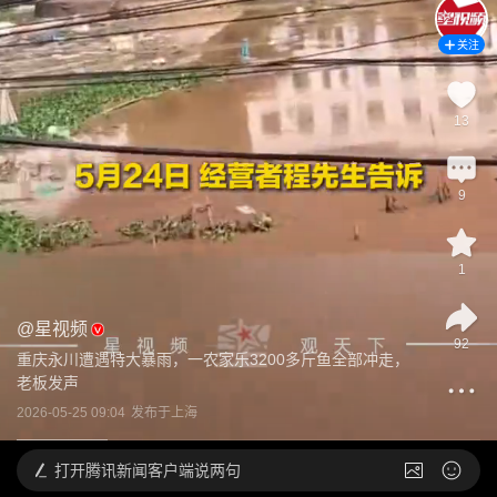
关注
13
9
1
@
星视频
92
重庆永川遭遇特大暴雨，一农家乐3200多斤鱼全部冲走，
老板发声
2026-05-25 09:04
发布于
上海
打开
腾讯新闻客户端说两句