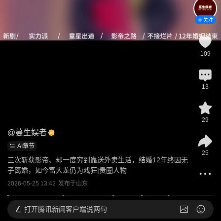
关注
109
13
29
@
蔓生娱者
AI章节
25
三次斩获影帝、却一度穷到靠送外卖生活，结婚12年终因无
子离婚，如今富大龙仍为戏狂|贵圈人物
2026-05-25 13:42
发布于
山东
打开
腾讯新闻客户端说两句