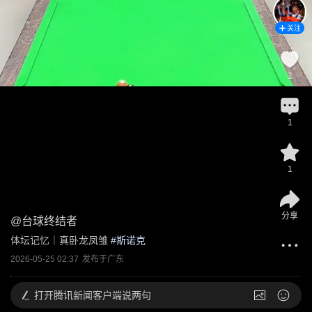
关注
1
1
1
分享
@
台球终结者
体坛记忆｜真卧龙凤雏
 #
斯诺克
2026-05-25 02:37
发布于
广东
打开
腾讯新闻客户端说两句