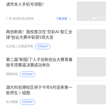
请凭本人手机号领取！
00:27
广告
易泽科技运营商
了解详情
再创新高！我校首次在“京彩AI·智汇全
球”创业大赛中斩获5项大奖
北京第二外国语学院
打开APP
第二届“新国门”人才创新创业大赛青春
版专项赛道决赛成功举办
国新财经
打开APP
湖大科创港校区将于今年9月迎来第一
批师生丨组图
长沙晚报
打开APP