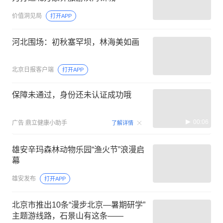
价值洞见局
打开APP
河北围场：初秋塞罕坝，林海美如画
北京日报客户端
打开APP
保障未通过，身份还未认证成功哦
00:06
广告
鼎立健康小助手
了解详情
雄安辛玛森林动物乐园“渔火节”浪漫启
幕
雄安发布
打开APP
北京市推出10条“漫步北京—暑期研学”
主题游线路，石景山有这条——