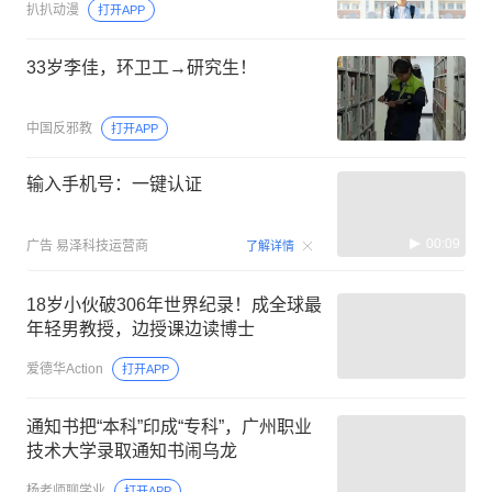
扒扒动漫
打开APP
33岁李佳，环卫工→研究生！
中国反邪教
打开APP
输入手机号：一键认证
00:09
广告
易泽科技运营商
了解详情
18岁小伙破306年世界纪录！成全球最
年轻男教授，边授课边读博士
爱德华Action
打开APP
通知书把“本科”印成“专科”，广州职业
技术大学录取通知书闹乌龙
杨老师聊学业
打开APP