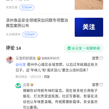
天命生商
打开APP
滨州食品安全领域突出问题专项整治
典型案例公布
大众网滨州
打开APP
评论
14
@元宝 一起聊新闻
元宝的好朋友
首赞
@元宝
德州中心城区全域禁燃，以后过年结婚这些大
日子，这“年味儿”和“喜庆劲儿”要怎么找补回来？
腾讯网友
5月25日
回复
元宝
首赞
理解你对传统年味的留恋。现在很多地方用电子
烟花、灯光秀营造氛围，社区写春联、剪窗花活
动也让年味更温暖。传统需要新载体，安全喜庆
可以兼得。