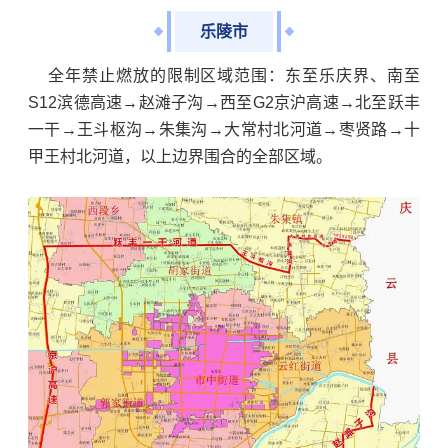
乐陵市
全年禁止燃放的限制区域范围：东至乐庆界、南至
S12滨德高速→赵滩子沟→西至G2京沪高速→北至跃丰
一干→王斗枢沟→朱集沟→大常村北河道→枣贤路→十
甲王村北河道，以上边界围合的全部区域。