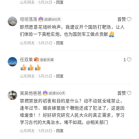
山东网友
5月26日
回复
坦坦荡荡
首赞
即然愿意花钱听响声，我建议开个国防打靶场，让人
们体验一下真枪实炮，也为国防军工做点贡献
山东网友
5月25日
回复
任双果
1
山东网友
5月25日
回复
昊昊他爸爸
首赞
禁燃禁放的初衷和目的是什么？动不动就全域禁止，
逢年过节、婚丧嫁娶放个鞭炮还成了犯法了，这是因
噎废食！！好好研究研究人民大众的真正需求，学习
学习古代的大禹治水，堵不如疏。@相关部门
山东网友
5月26日
回复