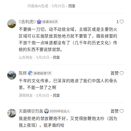
内容由AI生成
5月25日
回复
吉利虎
1
不要搞一刀切，动不动就全域，主城区或是主要防火
区域可以实施禁放其他地方就不要管了，婚丧嫁娶的
不放个炮一点味道都没有了（几千年的历史文化）传
统的东西不要说禁就禁。
山东网友
5月26日
回复
陈辉
首赞
千年的文化传承，巳深深的烙进了我们中国人的骨头
里，不能一禁了之啊
湖南网友
5月26日
回复
天霸横空烈轰
首赞
我是拒绝的禁放鞭炮不好，又觉得放鞭炮太吵（因为
我上夜班）。挺矛盾的哈