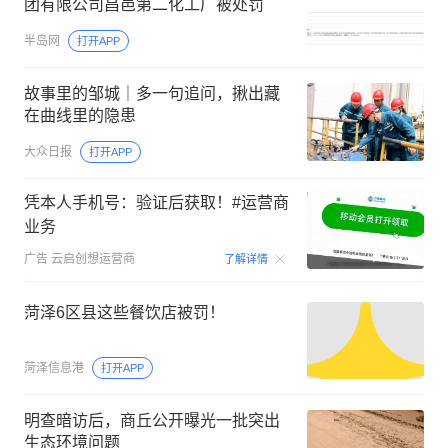
团有限公司昌邑第二化工厂被处罚
半岛网
打开APP
故事里的邹城｜多一句追问，揪出藏
在曲线里的隐患
大众日报
打开APP
凭本人手机号：验证后获取！#运营商
业务
00:15
广告
云启创想运营商
了解详情
菏泽6区县这些餐饮店被罚！
菏泽信息港
打开APP
明查暗访后，商丘公开曝光一批突出
生态环境问题