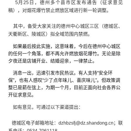
5月25日，德州多个县市区发布通告（征求意见
稿），对烟花爆竹禁止燃放区域进行新一轮调整。
其中，备受大家关注的德州中心城区三区（德城区、
天衢新区、陵城区）拟全域范围内禁燃。
如果最后按此实施，这意味着，今后在德州中心城区
的任何一个角落，都不再允许燃放烟花爆竹。无论是除
夕夜还是店铺开业、结婚迎亲，一律禁止。
消息一出，迅速引发市民热议。有人支持“安全环
保”，也有人感叹“少了点年味儿、喜庆味儿”。但政策调
整已是箭在弦上，为期一个月，目前正面向社会各界
公
开征求意见
。
如有意见，可通过以下渠道提出：
德城区电子邮箱地址：dzhbzsfj@dz.shandong.cn；联
系电话：0534-7061118