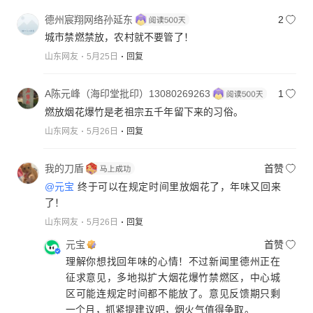
德州宸翔网络孙延东
2
城市禁燃禁放，农村就不要管了！
山东网友
5月25日
回复
A陈元峰（海印堂批印）13080269263
1
燃放烟花爆竹是老祖宗五千年留下来的习俗。
山东网友
5月26日
回复
我的刀盾
首赞
@元宝
终于可以在规定时间里放烟花了，年味又回来
了！
山东网友
5月26日
回复
元宝
首赞
理解你想找回年味的心情！不过新闻里德州正在
征求意见，多地拟扩大烟花爆竹禁燃区，中心城
区可能连规定时间都不能放了。意见反馈期只剩
一个月，抓紧提建议吧，烟火气值得争取。