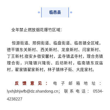
临邑县
全年禁止燃放烟花爆竹区域：
恒源街道、邢侗街道、临盘街道、临邑镇全区域，
德平镇东关新村、西关新村、龙泉新村、闫家新村、
丁王新村
,
宿安乡宿安馨村，孟寺镇孟寺村，理合务镇
理合街，兴隆镇兴隆街、后坊新村，临南镇东双庙
村，翟家镇翟家新村，林子镇林子街、大庞家村。
反馈意见：
电子邮箱地址：
lyxhjbhjwfb@dz.shandong.cn；联系电话：0534-
4238227