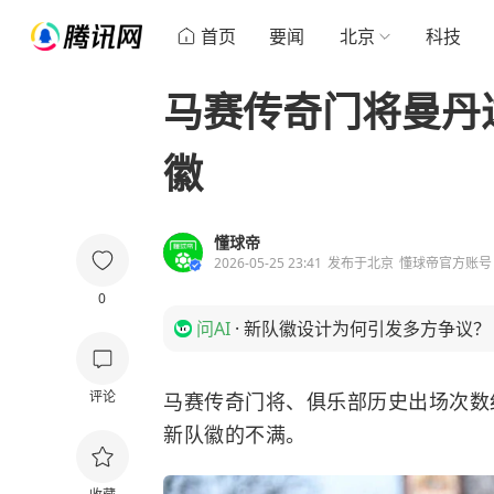
首页
要闻
北京
科技
马赛传奇门将曼丹
徽
懂球帝
2026-05-25 23:41
发布于
北京
懂球帝官方账号
0
问AI
·
新队徽设计为何引发多方争议？
评论
马赛传奇门将、俱乐部历史出场次数
新队徽的不满。