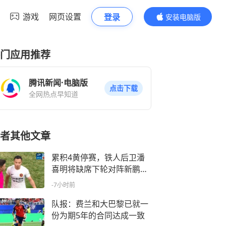
游戏
网页设置
登录
安装电脑版
内容更精彩
门应用推荐
腾讯新闻·电脑版
点击下载
全网热点早知道
者其他文章
累积4黄停赛，铁人后卫潘
喜明将缺席下轮对阵新鹏城
的比赛
-7小时前
队报：费兰和大巴黎已就一
份为期5年的合同达成一致