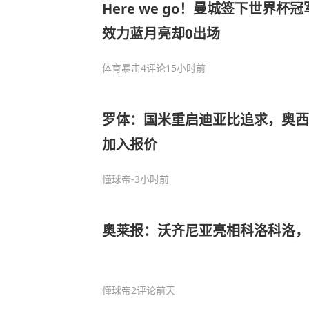
Here we go！曼城签下世界杯
效力蓝月亮却0出场
体育暴击
4评论
15小时前
罗体：国米重启迪亚比追求，奥西
加入报价
懂球帝
-3小时前
奥莱报：沃齐尼亚亮相科洛科洛，超
懂球帝
2评论
前天