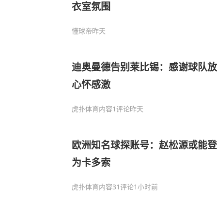
衣室氛围
懂球帝
昨天
迪奥曼德告别莱比锡：感谢球队放
心怀感激
虎扑体育内容
1评论
昨天
欧洲知名球探账号：赵松源或能登
为卡多索
虎扑体育内容
31评论
1小时前