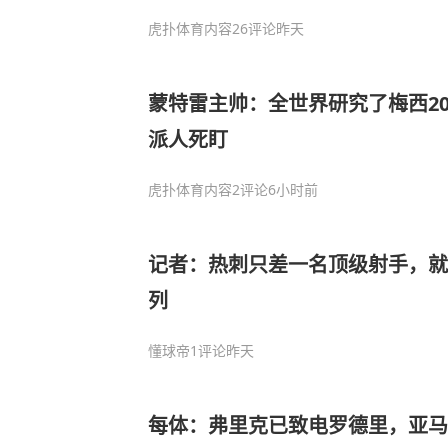
虎扑体育内容
26评论
昨天
蒙特雷主帅：全世界研究了梅西2
派人死盯
虎扑体育内容
2评论
6小时前
记者：热刺只差一名顶级射手，就
列
懂球帝
1评论
昨天
每体：弗里克已致电罗德里，亚马