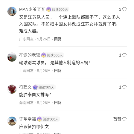
MAN少爷🇨🇳
3
又是江苏队人员，一个连上海队都赢不了，这么多人
入国家队，不如把中国女排改成江苏女排就算了吧，
难成大器。
广东网友
5月26日
回复
在途的老骥
1
输球别骂球员， 是其他人制造的人祸！
上海网友
5月26日
回复
符廷文
1
能胜泰国女排吗？
海南网友
5月26日
回复
守望幸福
首赞
应该征招缪伊文