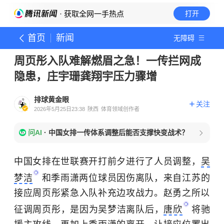
· 获取全网一手热点
打开
首页
新闻
无障碍
周页彤入队难解燃眉之急！一传拦网成
隐患，庄宇珊龚翔宇压力骤增
排球黄金眼
关注
2026年5月25日23:38
陕西
体育领域创作者
问AI
·
中国女排一传体系调整后能否支撑快变战术？
中国女排在世联赛开打前夕进行了人员调整，
吴
梦洁
和季雨潇两位球员因伤离队，来自江苏的
接应周页彤紧急入队补充边攻战力。赵勇之所以
征调周页彤，是因为吴梦洁离队后，
唐欣
将驰