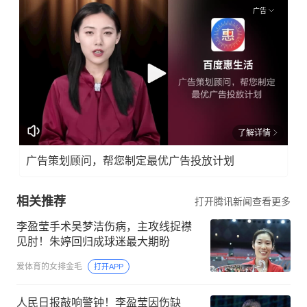
广告
了解详情
广告策划顾问，帮您制定最优广告投放计划
相关推荐
打开腾讯新闻查看更多
李盈莹手术吴梦洁伤病，主攻线捉襟
见肘！朱婷回归成球迷最大期盼
爱体育的女排金毛
打开APP
人民日报敲响警钟！李盈莹因伤缺