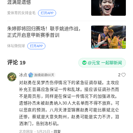
涯满是遗憾
爱体育的女排金毛
打开APP
朱婷即将回归赛场！联手姚迪作战，
正式开启意甲新赛季首训
体坛微侃球
打开APP
评论
19
@元宝 一起聊新闻
冰点
2
对赵勇在吴梦杰伤停情况下的紧急征调存疑。主攻应
补充王芸蕗应急保证一传和乱球。接应该征调孙杰而
不是周页彤，同样是在保证一传情况下的加强进攻。
遗憾孙杰未被赵勇纳入30人大名单而不得不放弃。可
以悲哀的预测，八月天津亚锦赛赵勇可能比蔡斌北仑
还惨，蔡斌是大意失荆州，赵勇可能是实力不济，泪
洒津门，告别洛杉矶。
北京网友
5月25日
回复