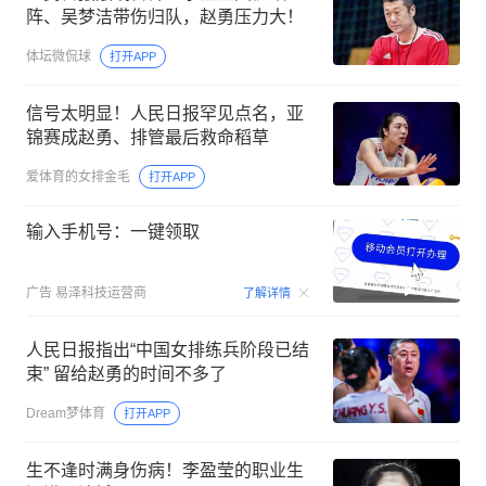
阵、吴梦洁带伤归队，赵勇压力大！
体坛微侃球
打开APP
信号太明显！人民日报罕见点名，亚
锦赛成赵勇、排管最后救命稻草
爱体育的女排金毛
打开APP
输入手机号：一键领取
00:15
广告
易泽科技运营商
了解详情
人民日报指出“中国女排练兵阶段已结
束” 留给赵勇的时间不多了
Dream梦体育
打开APP
生不逢时满身伤病！李盈莹的职业生