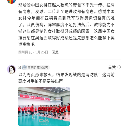
现阶段中国女排在赵大教练的带领下不光一传、拦网
有隐患。发球、二传甚至是进攻都有隐患。感觉中国
女排今年能在亚锦赛拿到冠军取得奥运资格真的难
了。队员伤病，阵容厚度不足打法落后、教练能力不
够这些都是制约女排取得好成绩的因素。这届中国女
排要想在奥运会取得好成绩还是先想想怎么能拿下奥
运资格吧。
四川网友
5月25日
回复
S
首赞
以为周页彤来救火，结果发现缺的是消防队！这网前
高度对手怕不是要笑出声