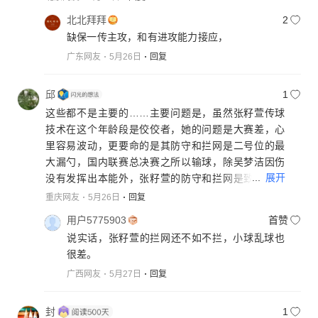
北北拜拜
2
缺保一传主攻，和有进攻能力接应，
广东网友
5月26日
回复
邱
1
这些都不是主要的……主要问题是，虽然张籽萱传球
技术在这个年龄段是佼佼者，她的问题是大赛差，心
里容易波动，更要命的是其防守和拦网是二号位的最
大漏勺，国内联赛总决赛之所以输球，除吴梦洁因伤
...
展开
没有发挥出本能外，张籽萱的防守和拦网是致命伤，
我看过比赛，张籽萱防守是沾手飞，位置预判差，预
重庆网友
5月26日
回复
判对了又飞，很多这样的球，很伤士气，用李颖的话
用户5775903
首赞
说，到手球真不应该飞，还有拦网，真没怎么进步，
说实话，张籽萱的拦网还不如不拦，小球乱球也
不知教练组和赵勇发现这个问题没？
很差。
广西网友
5月27日
回复
封
1