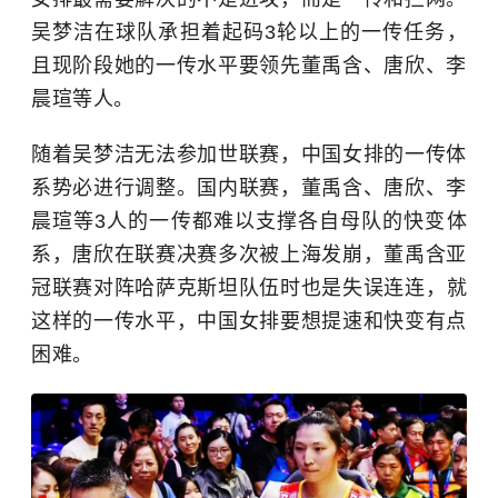
吴梦洁在球队承担着起码3轮以上的一传任务，
且现阶段她的一传水平要领先董禹含、唐欣、李
晨瑄等人。
随着吴梦洁无法参加世联赛，中国女排的一传体
系势必进行调整。国内联赛，董禹含、唐欣、李
晨瑄等3人的一传都难以支撑各自母队的快变体
系，唐欣在联赛决赛多次被上海发崩，董禹含亚
冠联赛对阵
哈萨克斯坦
队伍时也是失误连连，就
这样的一传水平，中国女排要想提速和快变有点
困难。