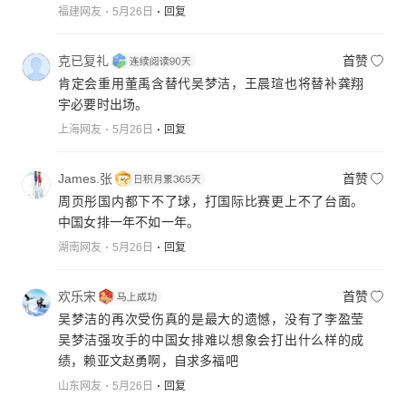
福建网友
5月26日
回复
克已复礼
首赞
肯定会重用董禹含替代吴梦洁，王晨瑄也将替补龚翔
宇必要时出场。
上海网友
5月26日
回复
James.张
首赞
周页彤国内都下不了球，打国际比赛更上不了台面。
中国女排一年不如一年。
湖南网友
5月26日
回复
欢乐宋
首赞
吴梦洁的再次受伤真的是最大的遗憾，没有了李盈莹
吴梦洁强攻手的中国女排难以想象会打出什么样的成
绩，赖亚文赵勇啊，自求多福吧
山东网友
5月26日
回复