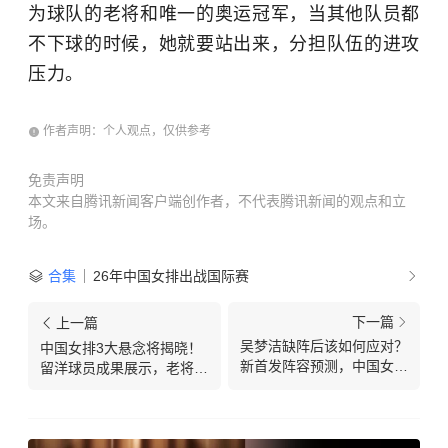
为球队的老将和唯一的奥运冠军，当其他队员都
不下球的时候，她就要站出来，分担队伍的进攻
压力。
作者声明：个人观点，仅供参考
免责声明
本文来自腾讯新闻客户端创作者，不代表腾讯新闻的观点和立
场。
合集
26年中国女排出战国际赛
下一篇
上一篇
吴梦洁缺阵后该如何应对？
中国女排3大悬念将揭晓！
新首发阵容预测，中国女排
留洋球员成果展示，老将
热身赛确定
+新秀需实战检验