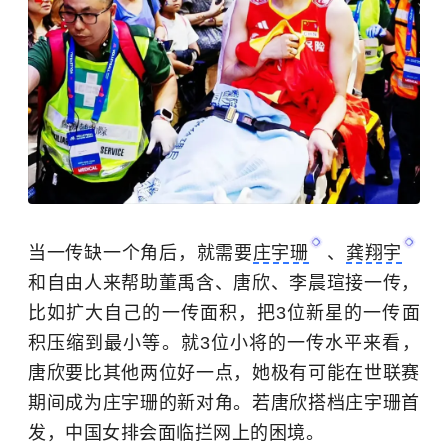
当一传缺一个角后，就需要
庄宇珊
、
龚翔宇
和自由人来帮助董禹含、唐欣、李晨瑄接一传，
比如扩大自己的一传面积，把3位新星的一传面
积压缩到最小等。就3位小将的一传水平来看，
唐欣要比其他两位好一点，她极有可能在世联赛
期间成为庄宇珊的新对角。若唐欣搭档庄宇珊首
发，中国女排会面临拦网上的困境。