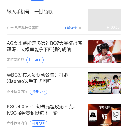
输入手机号：一键领取
00:15
广告
易泽科技运营商
了解详情
AG夏季赛能走多远？BO7大赛征战底
蕴深，大概率能拿下四强的成绩！
陌陌聊游戏
打开APP
WBG发布人员变动公告：打野
Xiaohao选手正式回归
虎扑体育内容
打开APP
KSG 4-0 VP：句号元坦攻无不克，
KSG强势零封挺进下一轮
虎扑体育内容
打开APP