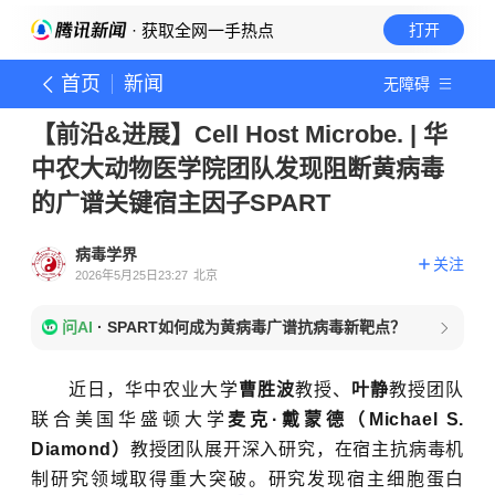
· 获取全网一手热点
打开
首页
新闻
无障碍
【前沿&进展】Cell Host Microbe. | 华
中农大动物医学院团队发现阻断黄病毒
的广谱关键宿主因子SPART
病毒学界
关注
2026年5月25日23:27
北京
问AI
·
SPART如何成为黄病毒广谱抗病毒新靶点？
近日，华中农业大学
曹胜波
教授、
叶静
教授团队
联合美国华盛顿大学
麦克·戴蒙德（Michael S.
Diamond）
教授团队展开深入研究，在宿主抗病毒机
制研究领域取得重大突破。
研究发现宿主细胞蛋白