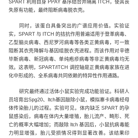
SPART 利用自身 PPAY 基序结合并隔离 ITCH，使其丧
失原有功能，最终阻断病毒脱衣壳。
同时，该蛋白具备突出的广谱应用价值。实验证
实，SPART 与 ITCH 的拮抗作用普遍适用于登革病毒、
乙型脑炎病毒、西尼罗河病毒等各类正黄病毒，可一致
阻断其衣壳降解与基因组脱衣壳进程。而该作用对辛德
毕斯病毒、新冠病毒、
单纯疱疹病毒
等非正黄病毒均无
效。这表明，SPART/ITCH 调控轴是正黄病毒家族在进
化中形成的、全系病毒共同依赖的特异性作用通路。
研究最终通过活体小鼠实验完成功能验证。科研人
员培育出Spg20、Itch基因敲除小鼠，模拟寨卡病毒经母
体传染胎儿的过程。实验可见，体内缺乏 SPART 的孕
鼠感染后，病毒在体内大量增殖，胎儿流产、畸形、死
亡的概率大幅增加；而敲除 Itch 基因后，小鼠抗病毒能
力明显增强，胎儿受损情况得到显著改善。该结果印