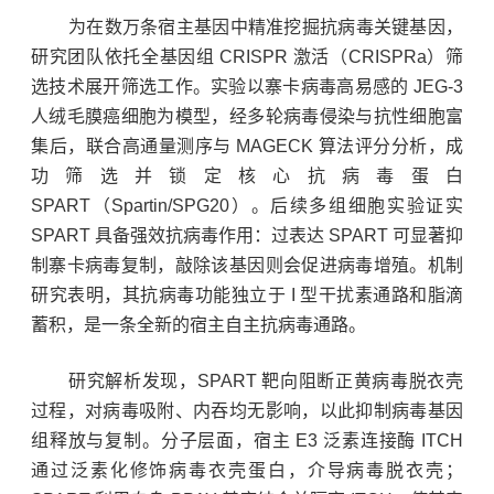
为在数万条宿主基因中精准挖掘抗病毒关键基因，
研究团队依托全基因组 CRISPR 激活（CRISPRa）筛
选技术展开筛选工作。实验以寨卡病毒高易感的 JEG-3
人绒毛膜癌细胞为模型，经多轮病毒侵染与抗性细胞富
集后，联合高通量测序与 MAGECK 算法评分分析，成
功筛选并锁定核心抗病毒蛋白
SPART（Spartin/SPG20）。后续多组细胞实验证实
SPART 具备强效抗病毒作用：过表达 SPART 可显著抑
制寨卡病毒复制，敲除该基因则会促进病毒增殖。机制
研究表明，其抗病毒功能独立于 I 型干扰素通路和脂滴
蓄积，是一条全新的宿主自主抗病毒通路。
研究解析发现，SPART 靶向阻断正黄病毒脱衣壳
过程，对病毒吸附、内吞均无影响，以此抑制病毒基因
组释放与复制。分子层面，宿主 E3 泛素连接酶 ITCH
通过泛素化修饰病毒衣壳蛋白，介导病毒脱衣壳；