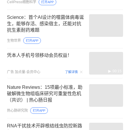
CellPress细胞科学
打开APP
Science：首个AI设计的噬菌体病毒诞
生，能够存活、感染宿主，还能对抗
抗生素耐药难题
生物世界
打开APP
凭本人手机号领移动会员权益！
00:15
广告
加点量-会员中心
了解详情
Nature Reviews：15项最小标准，助
破解微生物组临床研究可重复性危机
（共识） | 热心肠日报
热心肠研究院
打开APP
RNA干扰技术开辟根结线虫防控新路