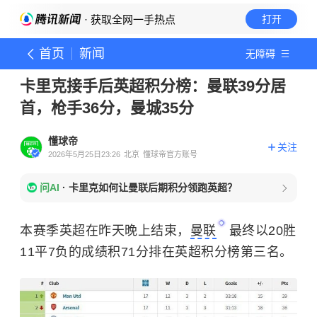
· 获取全网一手热点
打开
首页
新闻
无障碍
卡里克接手后英超积分榜：曼联39分居
首，枪手36分，曼城35分
懂球帝
关注
2026年5月25日23:26
北京
懂球帝官方账号
问AI
·
卡里克如何让曼联后期积分领跑英超？
本赛季英超在昨天晚上结束，
曼联
最终以20胜
11平7负的成绩积71分排在英超积分榜第三名。