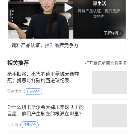
了解详情
调料产品认证，提升品牌竞争力
相关推荐
打开腾讯新闻查看更多
枪手旧将：出售罗德里曼城无缘夺
冠；凯恩可打破梅西进球纪录
雷速体育
打开APP
为什么纽卡斯尔会大肆甩卖球队里的
巨星，他们产生剧变的根源在哪里？
王明灿
打开APP