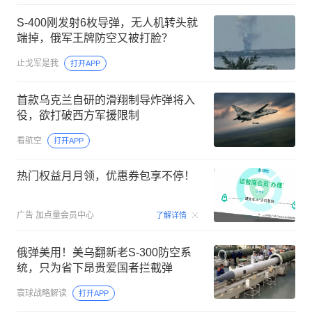
S-400刚发射6枚导弹，无人机转头就
端掉，俄军王牌防空又被打脸？
止戈军是我
打开APP
首款乌克兰自研的滑翔制导炸弹将入
役，欲打破西方军援限制
看航空
打开APP
热门权益月月领，优惠券包享不停！
00:15
广告
加点量会员中心
了解详情
俄弹美用！美乌翻新老S-300防空系
统，只为省下昂贵爱国者拦截弹
寰球战略解读
打开APP