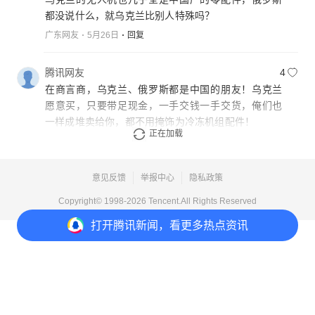
都没说什么，就乌克兰比别人特殊吗？
广东网友
5月26日
回复
腾讯网友
4
在商言商，乌克兰、俄罗斯都是中国的朋友！乌克兰
愿意买，只要带足现金，一手交钱一手交货，俺们也
一样成堆卖给你，都不用掩饰为冷冻机组配件！
正在加载
上海网友
5月26日
回复
意见反馈
举报中心
隐私政策
Copyright© 1998-
2026
Tencent.All Rights Reserved
打开
腾讯新闻，看更多热点资讯
打开
APP参与讨论
101
108
42
46