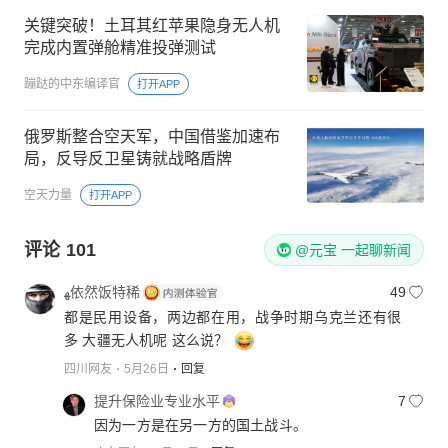
关键突破！土耳其红苹果隐身无人机
完成内置弹舱精准投弹测试
蹦跶的中东编译官
打开APP
俄罗斯整合空天军，中国借鉴加速布
局，反导反卫星铸就战略盾牌
空天力量
打开APP
评论
101
@元宝 一起聊新闻
ﻬ依然饭特稀
49
都是民用设备，两边都在用，战争时期乌克兰还有很
多 大疆无人机呢 这么说？
四川网友
5月26日
回复
提升保险业专业水平
7
因为一方是在另一方的国土战斗。