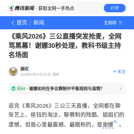
· 获取全网一手热点
打开
首页
新闻
无障碍
《乘风2026》三公直播突发抢麦，全网
骂黑幕！谢娜30秒处理，教科书级主持
名场面
娱叹
关注
2026年5月27日18:20
湖南
问AI
·
谢娜如何在争议赛制中平衡规则与温情？
追完《乘风2026》三公三天直播，全网都在聊
张艺上、侯钰的淘汰，聊赛制的残酷、姐姐们的
遗憾，但我心里最震撼、最圈粉的，是
谢娜
。