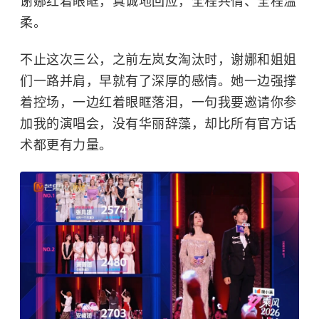
谢娜红着眼眶，真诚地回应，全程共情、全程温
柔。
不止这次三公，之前左岚女淘汰时，谢娜和姐姐
们一路并肩，早就有了深厚的感情。她一边强撑
着控场，一边红着眼眶落泪，一句我要邀请你参
加我的演唱会，没有华丽辞藻，却比所有官方话
术都更有力量。