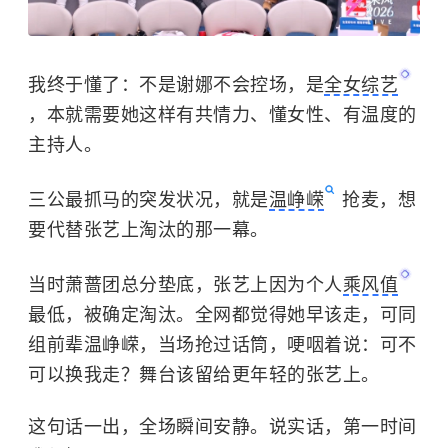
我终于懂了：不是谢娜不会控场，是
全女综艺
，本就需要她这样有共情力、懂女性、有温度的
主持人。
三公最抓马的突发状况，就是
温峥嵘
抢麦，想
要代替张艺上淘汰的那一幕。
当时
萧蔷
团总分垫底，
张艺上
因为个人
乘风值
最低，被确定淘汰。全网都觉得她早该走，可同
组前辈温峥嵘，当场抢过话筒，哽咽着说：可不
可以换我走？舞台该留给更年轻的张艺上。
这句话一出，全场瞬间安静。说实话，第一时间