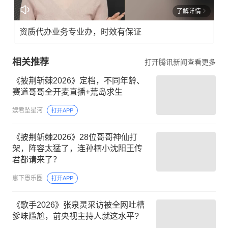
了解详情
资质代办业务专业办，时效有保证
相关推荐
打开腾讯新闻查看更多
《披荆斩棘2026》定档，不同年龄、
赛道哥哥全开麦直播+荒岛求生
娱君坠星河
打开APP
《披荆斩棘2026》28位哥哥神仙打
架，阵容太猛了，连孙楠小沈阳王传
君都请来了？
崽下愚乐圈
打开APP
《歌手2026》张泉灵采访被全网吐槽
爹味尴尬，前央视主持人就这水平?