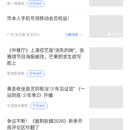
第一滴露珠
打开APP
凭本人手机号领移动会员权益！
00:15
广告
加点量-会员中心
了解详情
《中餐厅》上演综艺版“消失的她”，张
雅琪节目海报被改，芒果把求生欲写
脸上
星宿影视鸭
打开APP
黄圣依张泉灵同框当“少年见证官” 《一
站到底·少年季2》开播
华语娱乐聚焦
打开APP
争议不断！《披荆斩棘2026》新季开
局评论区吵翻了